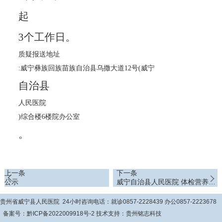
起
3个工作日。
质疑报送地址
:威宁彝族回族苗族自治县乌撒大道12号(威宁
自治县
人民医院
)综合楼6楼院办公室
。
上一条
下一条
公示
威宁自治县人民医院 体检营养包
配送招标公告
贵州省威宁县人民医院 24小时咨询电话：就诊0857-2228439 办公0857-2223678
备案号：
黔ICP备2022009918号-2
技术支持：
贵州铭志科技