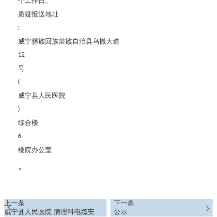
个工作日。
质疑报送地址
:
威宁彝族回族苗族自治县乌撒大道
12
号
(
威宁县人民医院
)
综合楼
6
楼院办公室
。
上一条
下一条
威宁县人民医院 病理科电缆安装
公示